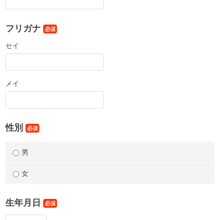
フリガナ
必須
セイ
メイ
性別
必須
男
女
生年月日
必須