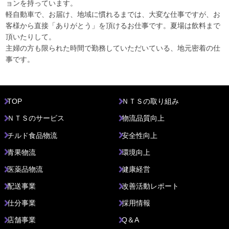
ョンを持っています。
軽自動車で、お届け、地域に慣れるまでは、大変な仕事ですが、お
客様から直接「ありがとう」を頂けるお仕事です。夏場は飲料まで
頂いたりして。
主婦の方も限られた時間で勤務していただいている、地元密着の仕
事です。
TOP
ＮＴＳの取り組み
ＮＴＳのサービス
物流品質向上
チルド食品物流
安全性向上
青果物流
環境向上
医薬品物流
健康経営
配送事業
改善活動レポート
仕分事業
採用情報
店舗事業
Q＆A